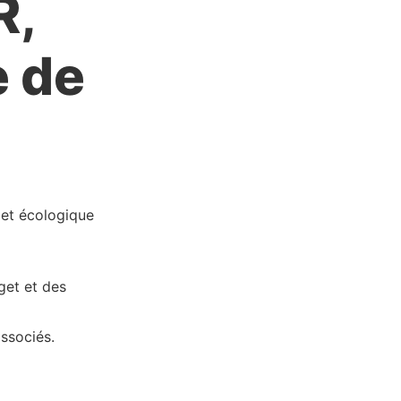
R,
e de
 et écologique
get et des
associés.