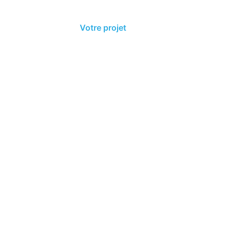
Nos prestations
Votre projet
BAT en ligne
Dema
re projet
enjeux sont notre priorité